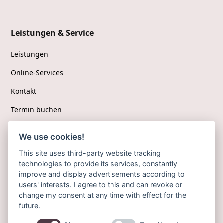
Leistungen & Service
Leistungen
Online-Services
Kontakt
Termin buchen
We use cookies!
Folgen Sie uns
This site uses third-party website tracking
technologies to provide its services, constantly
Facebook
improve and display advertisements according to
users' interests. I agree to this and can revoke or
Instagram
change my consent at any time with effect for the
future.
Jameda