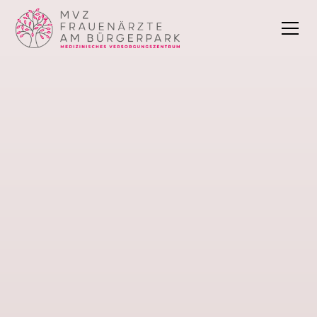
MVZ Frauenärzte am Bürgerpark
Frauenärzte in Ansbach
.
Wir begleiten Sie in jeder Lebensphase – von der
ersten Vorsorge über die Familienplanung bis ins
hohe Alter. In unserer
Frauenarztpraxis in Ansbach
gehen wir mit persönlicher und einfühlsamer
Betreuung auf Ihre individuellen Bedürfnisse ein.
Termin buchen
Kontakt aufnehmen