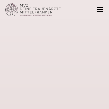
Leistungen
Unser Gesundheitsangebot
.
Von der ersten Vorsorge über die Familienplanung
bis ins hohe Alter. Unser umfassendes
Leistungsspektrum bietet Ihnen genau die
Unterstützung, die Sie brauchen – in jeder
Lebensphase.
Termin buchen
Kontakt aufnehmen