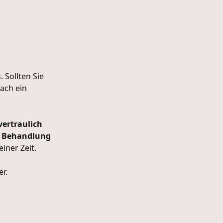
Persönliche Daten
Bitte geben Sie Ihre E-Mail-Adresse 
. Sollten Sie
bei Rückfragen oder zur Terminbestä
ach ein
Standort*
vertraulich
r Behandlung
einer Zeit.
Anrede
er.
Frau
Keine Angabe
Vor- und Nachname*