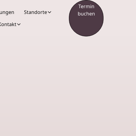
Termin
tungen
Standorte
buchen
Kontakt
r
VZ. Aktuell können wir aufgrund der hohen