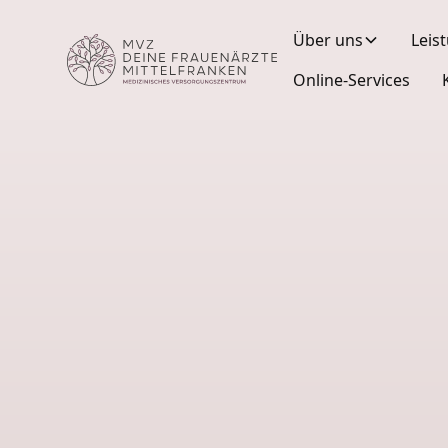
Über uns
Leis
Online-Services
Ihr erster Schritt zu uns
Terminanfrage fü
Neupatientinnen
.
Vielen Dank für Ihr Interesse an unserem M