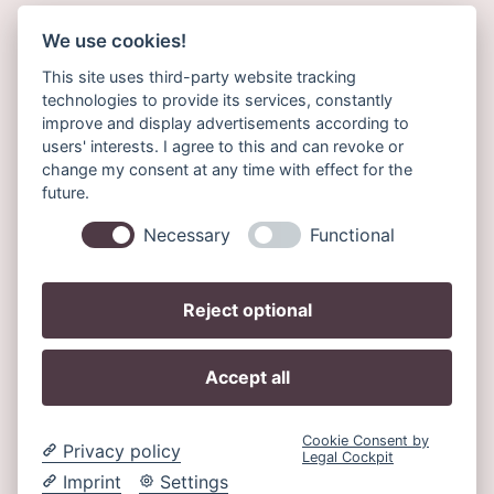
We use cookies!
Folgen Sie uns
This site uses third-party website tracking
technologies to provide its services, constantly
Facebook
improve and display advertisements according to
users' interests. I agree to this and can revoke or
Instagram
change my consent at any time with effect for the
future.
Jameda
Necessary
Functional
Reject optional
Datenschutz
Impressum
Accept all
Cookies
© 2026 MVZ Deine Frauenaerzte Mittelfranken. Alle Rechte
Cookie Consent by
Privacy policy
vorbehalten.
Legal Cockpit
Imprint
Settings