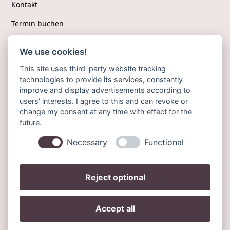
Kontakt
Termin buchen
We use cookies!
Folgen Sie uns
This site uses third-party website tracking
technologies to provide its services, constantly
Facebook
improve and display advertisements according to
users' interests. I agree to this and can revoke or
Instagram
change my consent at any time with effect for the
future.
Jameda
Necessary
Functional
Reject optional
Datenschutz
Impressum
Accept all
Cookies