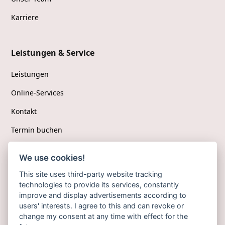
Karriere
Leistungen & Service
Leistungen
Online-Services
Kontakt
Termin buchen
We use cookies!
Folgen Sie uns
This site uses third-party website tracking
technologies to provide its services, constantly
Facebook
improve and display advertisements according to
users' interests. I agree to this and can revoke or
Instagram
change my consent at any time with effect for the