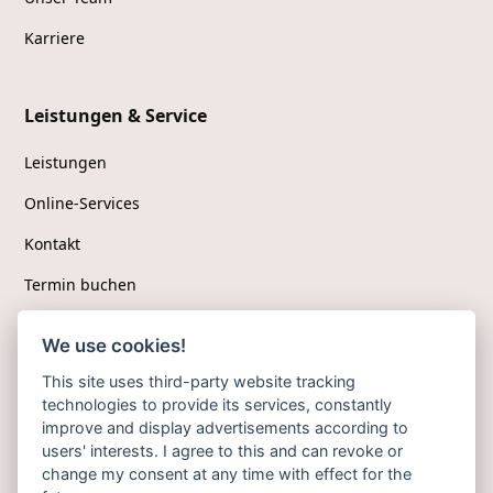
Karriere
Leistungen & Service
Leistungen
Online-Services
Kontakt
Termin buchen
We use cookies!
Folgen Sie uns
This site uses third-party website tracking
technologies to provide its services, constantly
Facebook
improve and display advertisements according to
users' interests. I agree to this and can revoke or
Instagram
change my consent at any time with effect for the