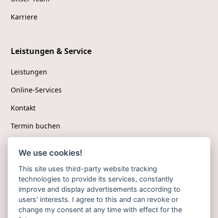
Karriere
Leistungen & Service
Leistungen
Online-Services
Kontakt
Termin buchen
We use cookies!
Folgen Sie uns
This site uses third-party website tracking
technologies to provide its services, constantly
Facebook
improve and display advertisements according to
users' interests. I agree to this and can revoke or
Instagram
change my consent at any time with effect for the