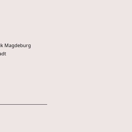
inik Magdeburg
adt