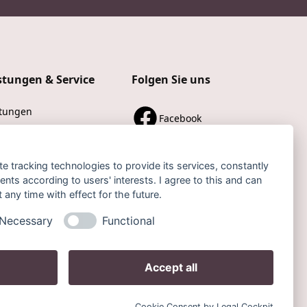
stungen & Service
Folgen Sie uns
stungen
Facebook
ne-Services
Instagram
takt
te tracking technologies to provide its services, constantly
ts according to users' interests. I agree to this and can
min buchen
Jameda
any time with effect for the future.
Necessary
Functional
Accept all
Datenschutz
Impressum
Cookies
Cookie Consent by Legal Cockpit