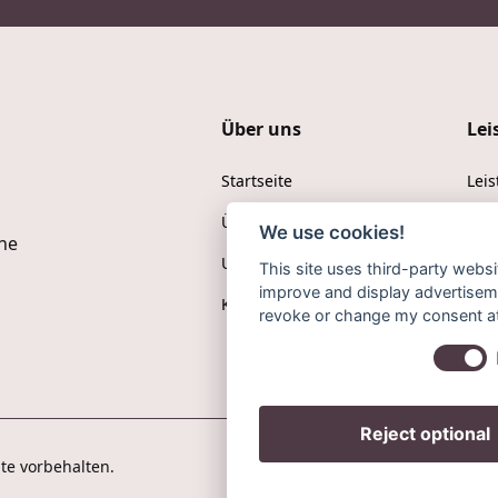
Über uns
Lei
Startseite
Lei
Über uns
Onli
We use cookies!
ne
Unser Team
Kon
e
This site uses third-party websi
improve and display advertisemen
Karriere
Ter
revoke or change my consent at 
Reject optional
te vorbehalten.