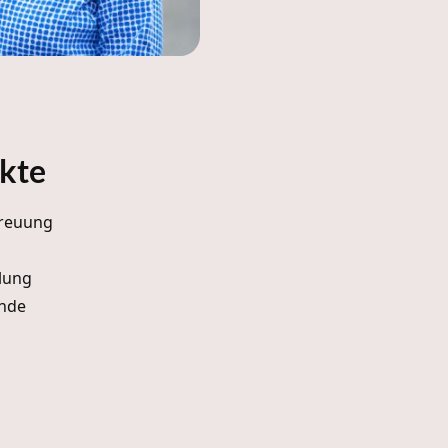
kte
reuung
dlung
nde