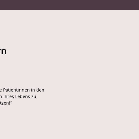
rn
e Patientinnen in den
n ihres Lebens zu
tzen!“